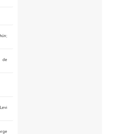
hún
;
 de
Levi
rge