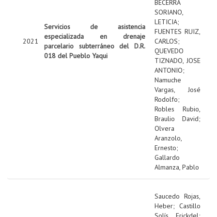
BECERRA
SORIANO,
LETICIA
;
Servicios de asistencia
FUENTES RUIZ,
especializada en drenaje
2021
CARLOS
;
parcelario subterráneo del D.R.
QUEVEDO
018 del Pueblo Yaqui
TIZNADO, JOSE
ANTONIO
;
Namuche
Vargas, José
Rodolfo
;
Robles Rubio,
Braulio David
;
Olvera
Aranzolo,
Ernesto
;
Gallardo
Almanza, Pablo
Saucedo Rojas,
Heber
;
Castillo
Solís, Erickdel
;