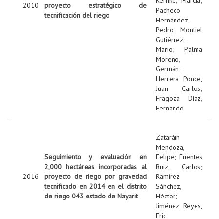
Kernke, Marcia
;
2010
proyecto estratégico de
Pacheco
tecnificación del riego
Hernández,
Pedro
;
Montiel
Gutiérrez,
Mario
;
Palma
Moreno,
Germán
;
Herrera Ponce,
Juan Carlos
;
Fragoza Díaz,
Fernando
Zataráin
Mendoza,
Seguimiento y evaluación en
Felipe
;
Fuentes
2,000 hectáreas incorporadas al
Ruiz, Carlos
;
2016
proyecto de riego por gravedad
Ramírez
tecnificado en 2014 en el distrito
Sánchez,
de riego 043 estado de Nayarit
Héctor
;
Jiménez Reyes,
Eric