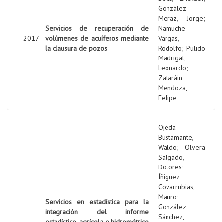
González
Meraz, Jorge
;
Servicios de recuperación de
Namuche
2017
volúmenes de acuíferos mediante
Vargas,
la clausura de pozos
Rodolfo
;
Pulido
Madrigal,
Leonardo
;
Zataráin
Mendoza,
Felipe
Ojeda
Bustamante,
Waldo
;
Olvera
Salgado,
Dolores
;
Íñiguez
Covarrubias,
Mauro
;
Servicios en estadística para la
González
integración del informe
Sánchez,
estadístico, agrícola e hidrométrico