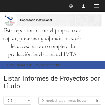
Cambi
naveg
Este repositorio tiene el propósito de
captar, preservar y difundir, a través
del acceso al texto completo, la
producción intelectual del IMTA
Listar Informes de Proyectos por título
Listar Informes de Proyectos por
título
Ir