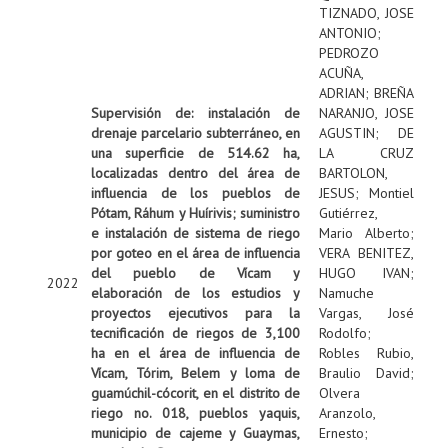
TIZNADO, JOSE
ANTONIO
;
PEDROZO
ACUÑA,
ADRIAN
;
BREÑA
Supervisión de: instalación de
NARANJO, JOSE
drenaje parcelario subterráneo, en
AGUSTIN
;
DE
una superficie de 514.62 ha,
LA CRUZ
localizadas dentro del área de
BARTOLON,
influencia de los pueblos de
JESUS
;
Montiel
Pótam, Ráhum y Huírivis; suministro
Gutiérrez,
e instalación de sistema de riego
Mario Alberto
;
por goteo en el área de influencia
VERA BENITEZ,
del pueblo de Vícam y
HUGO IVAN
;
2022
elaboración de los estudios y
Namuche
proyectos ejecutivos para la
Vargas, José
tecnificación de riegos de 3,100
Rodolfo
;
ha en el área de influencia de
Robles Rubio,
Vícam, Tórim, Belem y loma de
Braulio David
;
guamúchil-cócorit, en el distrito de
Olvera
riego no. 018, pueblos yaquis,
Aranzolo,
municipio de cajeme y Guaymas,
Ernesto
;