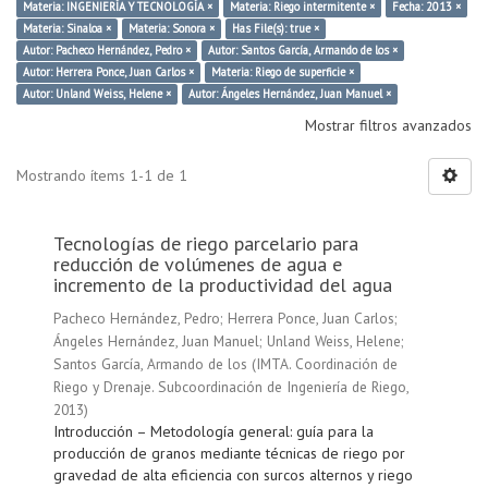
Materia: INGENIERÍA Y TECNOLOGÍA ×
Materia: Riego intermitente ×
Fecha: 2013 ×
Materia: Sinaloa ×
Materia: Sonora ×
Has File(s): true ×
Autor: Pacheco Hernández, Pedro ×
Autor: Santos García, Armando de los ×
Autor: Herrera Ponce, Juan Carlos ×
Materia: Riego de superficie ×
Autor: Unland Weiss, Helene ×
Autor: Ángeles Hernández, Juan Manuel ×
Mostrar filtros avanzados
Mostrando ítems 1-1 de 1
Tecnologías de riego parcelario para
reducción de volúmenes de agua e
incremento de la productividad del agua
Pacheco Hernández, Pedro
;
Herrera Ponce, Juan Carlos
;
Ángeles Hernández, Juan Manuel
;
Unland Weiss, Helene
;
Santos García, Armando de los
(
IMTA. Coordinación de
Riego y Drenaje. Subcoordinación de Ingeniería de Riego
,
2013
)
Introducción – Metodología general: guía para la
producción de granos mediante técnicas de riego por
gravedad de alta eficiencia con surcos alternos y riego