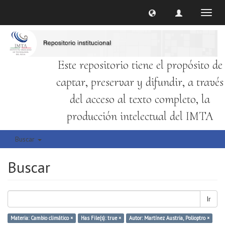
Cambi
naveg
Este repositorio tiene el propósito de
captar, preservar y difundir, a través
del acceso al texto completo, la
producción intelectual del IMTA
Buscar
Buscar
Ir
Materia: Cambio climático ×
Has File(s): true ×
Autor: Martínez Austria, Polioptro ×