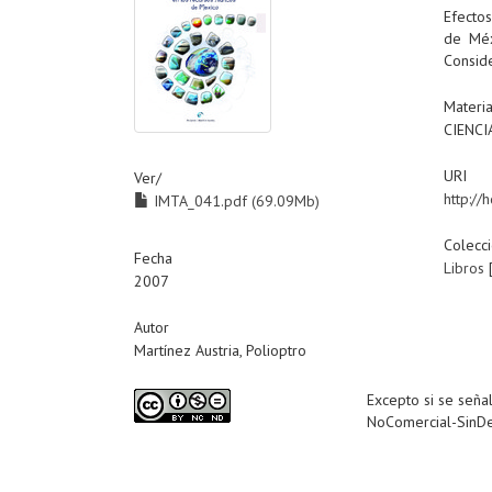
Efectos
de Méx
Conside
Materi
CIENCI
URI
Ver/
http:/
IMTA_041.pdf (69.09Mb)
Colecc
Fecha
Libros
2007
Autor
Martínez Austria, Polioptro
Excepto si se señal
NoComercial-SinDe