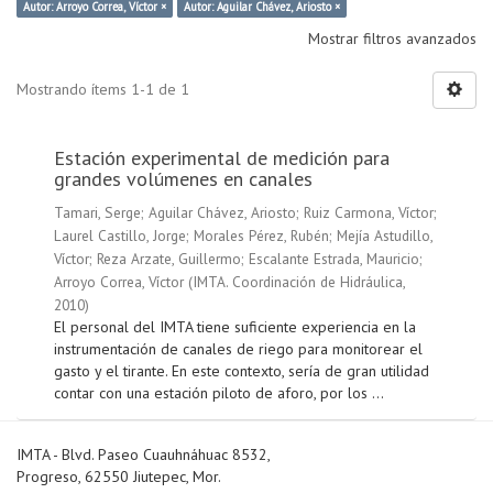
Autor: Arroyo Correa, Víctor ×
Autor: Aguilar Chávez, Ariosto ×
Mostrar filtros avanzados
Mostrando ítems 1-1 de 1
Estación experimental de medición para
grandes volúmenes en canales
Tamari, Serge
;
Aguilar Chávez, Ariosto
;
Ruiz Carmona, Víctor
;
Laurel Castillo, Jorge
;
Morales Pérez, Rubén
;
Mejía Astudillo,
Víctor
;
Reza Arzate, Guillermo
;
Escalante Estrada, Mauricio
;
Arroyo Correa, Víctor
(
IMTA. Coordinación de Hidráulica
,
2010
)
El personal del IMTA tiene suficiente experiencia en la
instrumentación de canales de riego para monitorear el
gasto y el tirante. En este contexto, sería de gran utilidad
contar con una estación piloto de aforo, por los ...
IMTA - Blvd. Paseo Cuauhnáhuac 8532,
Progreso, 62550 Jiutepec, Mor.