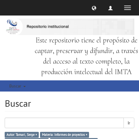
Cambi
naveg
Este repositorio tiene el propósito de
captar, preservar y difundir, a través
del acceso al texto completo, la
producción intelectual del IMTA
Buscar
Buscar
Ir
Autor: Tamari, Serge ×
Materia: Informes de proyectos ×