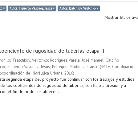
co ×
Autor: Figueroa Vásquez, Jesús ×
Autor: Tzatchkov, Velitchko ×
Mostrar filtros a
coeficiente de rugosidad de tuberías etapa II
ronilo
;
Tzatchkov, Velitchko
;
Rodríguez Varela, José Manuel
;
Caldiño
cio
;
Figueroa Vásquez, Jesús
;
Pellegrini Martínez, Franco
(
IMTA. Coordinación
ubcoordinación de Hidráulica Urbana
,
2016
)
sta segunda etapa del proyecto fue continuar con los trabajos y estudios
e los coeficientes de rugosidad de tuberías, con flujo a presión y a
 con el fin de poder establecer ...