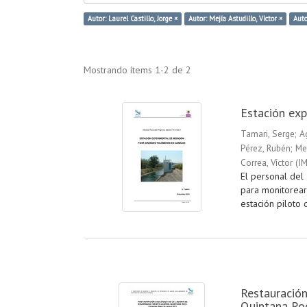
Autor: Laurel Castillo, Jorge ×
Autor: Mejía Astudillo, Víctor ×
Auto
Mostrando ítems 1-2 de 2
Estación ex
Tamari, Serge
;
A
Pérez, Rubén
;
Mej
Correa, Víctor
(
IM
El personal del 
para monitorear 
estación piloto d
Restauración
Quintana Roo