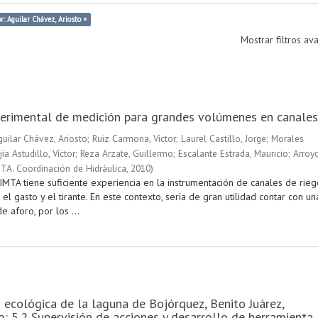
r: Aguilar Chávez, Ariosto ×
Mostrar filtros a
perimental de medición para grandes volúmenes en canales
guilar Chávez, Ariosto
;
Ruiz Carmona, Víctor
;
Laurel Castillo, Jorge
;
Morales
ía Astudillo, Víctor
;
Reza Arzate, Guillermo
;
Escalante Estrada, Mauricio
;
Arroy
TA. Coordinación de Hidráulica
,
2010
)
IMTA tiene suficiente experiencia en la instrumentación de canales de rieg
el gasto y el tirante. En este contexto, sería de gran utilidad contar con un
e aforo, por los ...
 ecológica de la laguna de Bojórquez, Benito Juárez,
: 5.2 Supervisión de acciones y desarrollo de herramienta