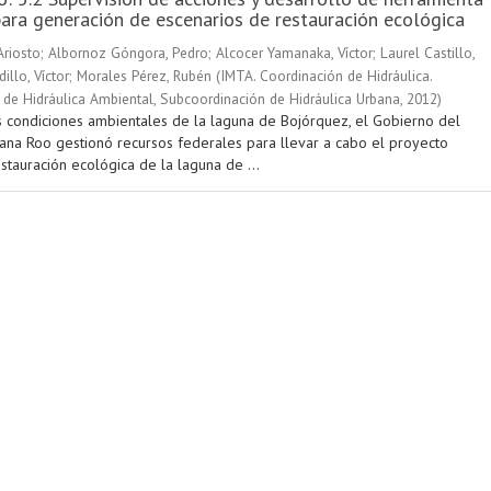
ara generación de escenarios de restauración ecológica
Ariosto
;
Albornoz Góngora, Pedro
;
Alcocer Yamanaka, Víctor
;
Laurel Castillo,
illo, Víctor
;
Morales Pérez, Rubén
(
IMTA. Coordinación de Hidráulica.
de Hidráulica Ambiental, Subcoordinación de Hidráulica Urbana
,
2012
)
s condiciones ambientales de la laguna de Bojórquez, el Gobierno del
ana Roo gestionó recursos federales para llevar a cabo el proyecto
tauración ecológica de la laguna de ...