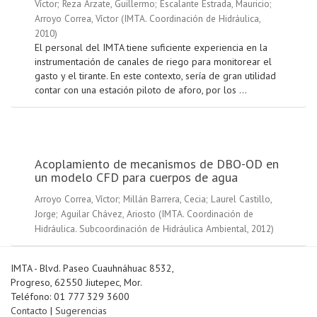
Víctor
;
Reza Arzate, Guillermo
;
Escalante Estrada, Mauricio
;
Arroyo Correa, Víctor
(
IMTA. Coordinación de Hidráulica
,
2010
)
El personal del IMTA tiene suficiente experiencia en la
instrumentación de canales de riego para monitorear el
gasto y el tirante. En este contexto, sería de gran utilidad
contar con una estación piloto de aforo, por los ...
Acoplamiento de mecanismos de DBO-OD en
un modelo CFD para cuerpos de agua
Arroyo Correa, Víctor
;
Millán Barrera, Cecia
;
Laurel Castillo,
Jorge
;
Aguilar Chávez, Ariosto
(
IMTA. Coordinación de
Hidráulica. Subcoordinación de Hidráulica Ambiental
,
2012
)
IMTA - Blvd. Paseo Cuauhnáhuac 8532,
Progreso, 62550 Jiutepec, Mor.
Teléfono: 01 777 329 3600
Contacto
|
Sugerencias