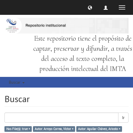
Cambi
naveg
Este repositorio tiene el propósito de
captar, preservar y difundir, a través
del acceso al texto completo, la
producción intelectual del IMTA
Buscar
Buscar
Ir
Has File(s): true ×
Autor: Arroyo Correa, Víctor ×
Autor: Aguilar Chávez, Ariosto ×