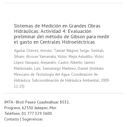
Sistemas de Medición en Grandes Obras
Hidráulicas: Actividad 4: Evaluación
preliminar del método de Gibson para medir
el gasto en Centrales Hidroeléctricas
Aguilar Chávez, Ariosto
;
Tamari Wagner, Serge
;
Semlali,
Siham
;
Alcocer Yamanaka, Víctor
;
Mejía Astudillo, Víctor
;
López Vázquez, Alejandro
;
Castro, Alberto
;
Jaimes
Maldonado, Luís
;
Samaniego Martínez, Daniel
(
Instituto
Mexicano de Tecnología del Agua. Coordinación de
Hidráulica. Subcoordinación de Hidráulica Ambiental
,
2009-
12-23
)
IMTA - Blvd. Paseo Cuauhnáhuac 8532,
Progreso, 62550 Jiutepec, Mor.
Teléfono: 01 777 329 3600
Contacto
|
Sugerencias