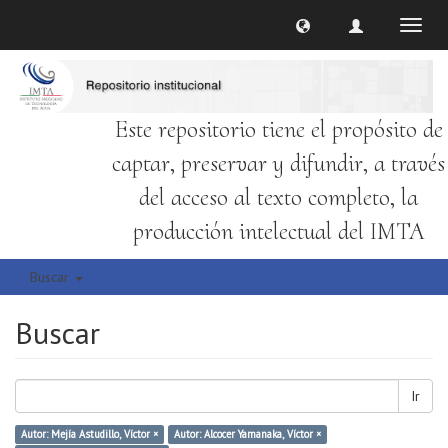
Cambi
naveg
Este repositorio tiene el propósito de
captar, preservar y difundir, a través
del acceso al texto completo, la
producción intelectual del IMTA
Buscar
Buscar
Ir
Autor: Mejía Astudillo, Víctor ×
Autor: Alcocer Yamanaka, Víctor ×