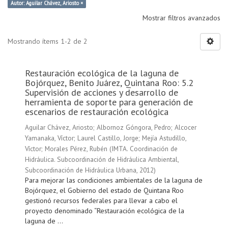
Autor: Aguilar Chávez, Ariosto ×
Mostrar filtros avanzados
Mostrando ítems 1-2 de 2
Restauración ecológica de la laguna de
Bojórquez, Benito Juárez, Quintana Roo: 5.2
Supervisión de acciones y desarrollo de
herramienta de soporte para generación de
escenarios de restauración ecológica
Aguilar Chávez, Ariosto
;
Albornoz Góngora, Pedro
;
Alcocer
Yamanaka, Víctor
;
Laurel Castillo, Jorge
;
Mejía Astudillo,
Víctor
;
Morales Pérez, Rubén
(
IMTA. Coordinación de
Hidráulica. Subcoordinación de Hidráulica Ambiental,
Subcoordinación de Hidráulica Urbana
,
2012
)
Para mejorar las condiciones ambientales de la laguna de
Bojórquez, el Gobierno del estado de Quintana Roo
gestionó recursos federales para llevar a cabo el
proyecto denominado “Restauración ecológica de la
laguna de ...