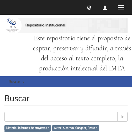
Cambi
naveg
Este repositorio tiene el propósito de
captar, preservar y difundir, a través
del acceso al texto completo, la
producción intelectual del IMTA
Buscar
Buscar
Ir
Materia: Informes de proyectos ×
Autor: Albornoz Góngora, Pedro ×