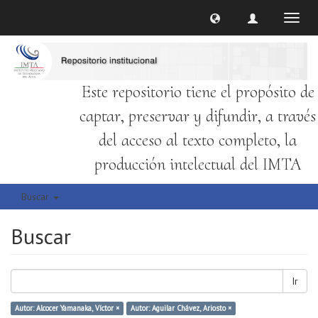
Cambi
naveg
Este repositorio tiene el propósito de
captar, preservar y difundir, a través
del acceso al texto completo, la
producción intelectual del IMTA
Buscar
Buscar
Ir
Autor: Alcocer Yamanaka, Víctor ×
Autor: Aguilar Chávez, Ariosto ×