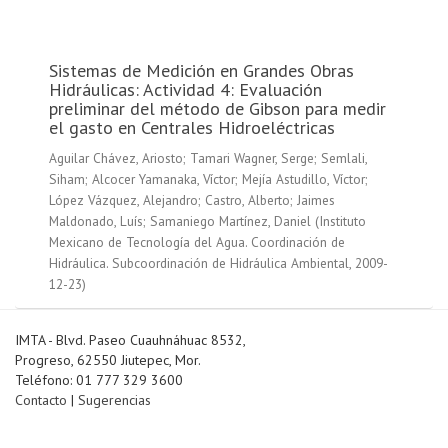
Sistemas de Medición en Grandes Obras
Hidráulicas: Actividad 4: Evaluación
preliminar del método de Gibson para medir
el gasto en Centrales Hidroeléctricas
Aguilar Chávez, Ariosto
;
Tamari Wagner, Serge
;
Semlali,
Siham
;
Alcocer Yamanaka, Víctor
;
Mejía Astudillo, Víctor
;
López Vázquez, Alejandro
;
Castro, Alberto
;
Jaimes
Maldonado, Luís
;
Samaniego Martínez, Daniel
(
Instituto
Mexicano de Tecnología del Agua. Coordinación de
Hidráulica. Subcoordinación de Hidráulica Ambiental
,
2009-
12-23
)
IMTA - Blvd. Paseo Cuauhnáhuac 8532,
Progreso, 62550 Jiutepec, Mor.
Teléfono: 01 777 329 3600
Contacto
|
Sugerencias