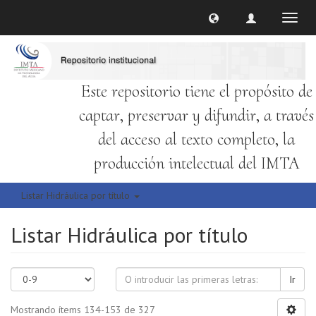
Cambi
naveg
Este repositorio tiene el propósito de
captar, preservar y difundir, a través
del acceso al texto completo, la
producción intelectual del IMTA
Listar Hidráulica por título
Listar Hidráulica por título
Ir
Mostrando ítems 134-153 de 327