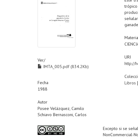
trópic
producc
señala
ganader
Materi
CIENC
URI
Ver/
http:/
IMTA_005.pdf (834.2Kb)
Colecc
Fecha
Libros
1988
Autor
Posee Velázquez, Camilo
Schiavo Bernasconi, Carlos
Excepto si se señal
NonCommercial-NoDe