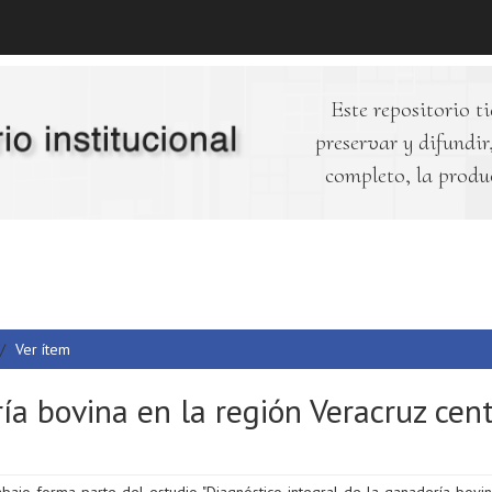
Este repositorio ti
preservar y difundir,
completo, la produ
Ver ítem
ía bovina en la región Veracruz cent
abajo forma parte del estudio "Diagnóstico integral de la ganadería bovi