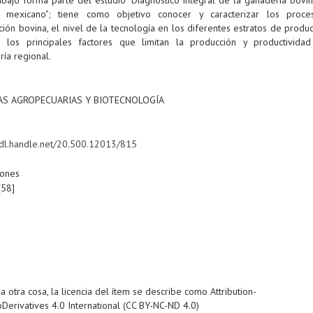
o mexicano"; tiene como objetivo conocer y caracterizar los proc
ión bovina, el nivel de la tecnología en los diferentes estratos de produ
r los principales factores que limitan la producción y productivida
ía regional.
a
IAS AGROPECUARIAS Y BIOTECNOLOGÍA
/hdl.handle.net/20.500.12013/815
iones
[58]
a otra cosa, la licencia del ítem se describe como Attribution-
rivatives 4.0 International (CC BY-NC-ND 4.0)