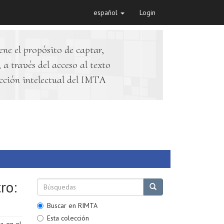
español
Login
ene el propósito de captar,
 a través del acceso al texto
cción intelectual del IMTA
ro:
Buscar en RIMTA
Esta colección
na en el