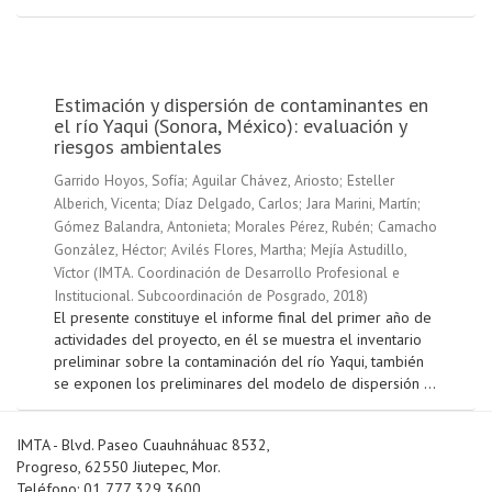
Estimación y dispersión de contaminantes en
el río Yaqui (Sonora, México): evaluación y
riesgos ambientales
Garrido Hoyos, Sofía
;
Aguilar Chávez, Ariosto
;
Esteller
Alberich, Vicenta
;
Díaz Delgado, Carlos
;
Jara Marini, Martín
;
Gómez Balandra, Antonieta
;
Morales Pérez, Rubén
;
Camacho
González, Héctor
;
Avilés Flores, Martha
;
Mejía Astudillo,
Víctor
(
IMTA. Coordinación de Desarrollo Profesional e
Institucional. Subcoordinación de Posgrado
,
2018
)
El presente constituye el informe final del primer año de
actividades del proyecto, en él se muestra el inventario
preliminar sobre la contaminación del río Yaqui, también
se exponen los preliminares del modelo de dispersión ...
IMTA - Blvd. Paseo Cuauhnáhuac 8532,
Progreso, 62550 Jiutepec, Mor.
Teléfono: 01 777 329 3600