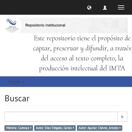
Cambi
naveg
Este repositorio tiene el propósito de
captar, preservar y difundir, a través
del acceso al texto completo, la
producción intelectual del IMTA
Buscar
Buscar
Ir
Materia: Cuencas ×
Autor: Díaz Delgado, Carlos ×
Autor: Aguilar Chávez, Ariosto ×