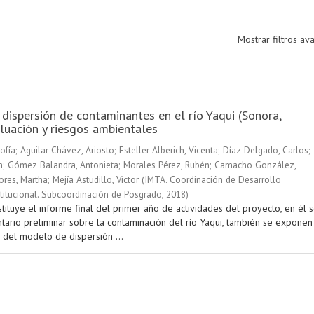
Mostrar filtros a
 dispersión de contaminantes en el río Yaqui (Sonora,
luación y riesgos ambientales
ofía
;
Aguilar Chávez, Ariosto
;
Esteller Alberich, Vicenta
;
Díaz Delgado, Carlos
;
n
;
Gómez Balandra, Antonieta
;
Morales Pérez, Rubén
;
Camacho González,
ores, Martha
;
Mejía Astudillo, Víctor
(
IMTA. Coordinación de Desarrollo
stitucional. Subcoordinación de Posgrado
,
2018
)
tituye el informe final del primer año de actividades del proyecto, en él 
ntario preliminar sobre la contaminación del río Yaqui, también se exponen
 del modelo de dispersión ...