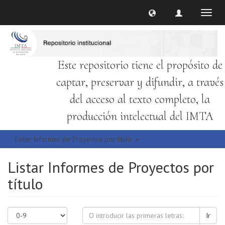
Cambi
naveg
Este repositorio tiene el propósito de
captar, preservar y difundir, a través
del acceso al texto completo, la
producción intelectual del IMTA
Listar Informes de Proyectos por título
Listar Informes de Proyectos por
título
Ir