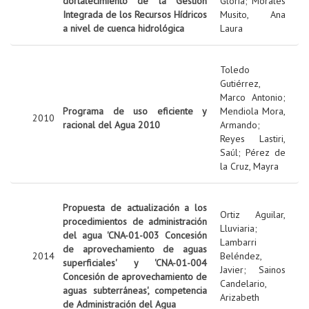
dortalecimiento de la Gestión
Gloria
;
Morales
Integrada de los Recursos Hídricos
Musito, Ana
a nivel de cuenca hidrológica
Laura
Toledo
Gutiérrez,
Marco Antonio
;
Programa de uso eficiente y
Mendiola Mora,
2010
racional del Agua 2010
Armando
;
Reyes Lastiri,
Saúl
;
Pérez de
la Cruz, Mayra
Propuesta de actualización a los
Ortiz Aguilar,
procedimientos de administración
Lluviaria
;
del agua 'CNA-01-003 Concesión
Lambarri
de aprovechamiento de aguas
2014
Beléndez,
superficiales' y 'CNA-01-004
Javier
;
Sainos
Concesión de aprovechamiento de
Candelario,
aguas subterráneas', competencia
Arizabeth
de Administración del Agua