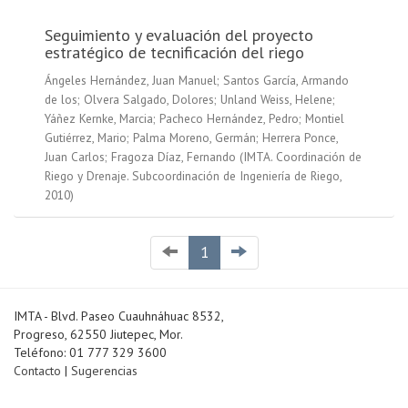
Seguimiento y evaluación del proyecto
estratégico de tecnificación del riego
Ángeles Hernández, Juan Manuel
;
Santos García, Armando
de los
;
Olvera Salgado, Dolores
;
Unland Weiss, Helene
;
Yáñez Kernke, Marcia
;
Pacheco Hernández, Pedro
;
Montiel
Gutiérrez, Mario
;
Palma Moreno, Germán
;
Herrera Ponce,
Juan Carlos
;
Fragoza Díaz, Fernando
(
IMTA. Coordinación de
Riego y Drenaje. Subcoordinación de Ingeniería de Riego
,
2010
)
1
IMTA - Blvd. Paseo Cuauhnáhuac 8532,
Progreso, 62550 Jiutepec, Mor.
Teléfono: 01 777 329 3600
Contacto
|
Sugerencias