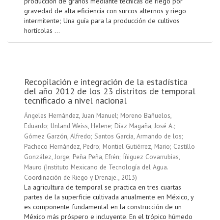
producción de granos mediante técnicas de riego por
gravedad de alta eficiencia con surcos alternos y riego
intermitente; Una guía para la producción de cultivos
hortícolas ...
Recopilación e integración de la estadística
del año 2012 de los 23 distritos de temporal
tecnificado a nivel nacional
Ángeles Hernández, Juan Manuel
;
Moreno Bañuelos,
Eduardo
;
Unland Weiss, Helene
;
Díaz Magaña, José A.
;
Gómez Garzón, Alfredo
;
Santos García, Armando de los
;
Pacheco Hernández, Pedro
;
Montiel Gutiérrez, Mario
;
Castillo
González, Jorge
;
Peña Peña, Efrén
;
Íñiguez Covarrubias,
Mauro
(
Instituto Mexicano de Tecnología del Agua.
Coordinación de Riego y Drenaje.
,
2013
)
La agricultura de temporal se practica en tres cuartas
partes de la superficie cultivada anualmente en México, y
es componente fundamental en la construcción de un
México más próspero e incluyente. En el trópico húmedo