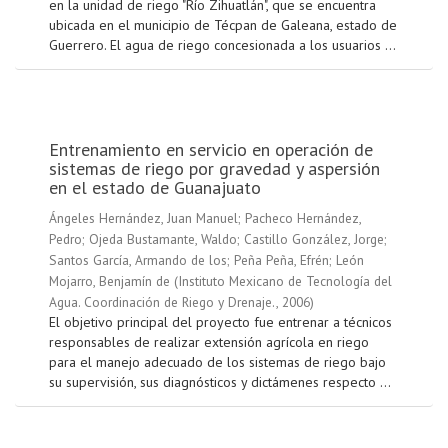
en la unidad de riego "Río Zihuatlán", que se encuentra
ubicada en el municipio de Técpan de Galeana, estado de
Guerrero. El agua de riego concesionada a los usuarios ...
Entrenamiento en servicio en operación de
sistemas de riego por gravedad y aspersión
en el estado de Guanajuato
Ángeles Hernández, Juan Manuel
;
Pacheco Hernández,
Pedro
;
Ojeda Bustamante, Waldo
;
Castillo González, Jorge
;
Santos García, Armando de los
;
Peña Peña, Efrén
;
León
Mojarro, Benjamín de
(
Instituto Mexicano de Tecnología del
Agua. Coordinación de Riego y Drenaje.
,
2006
)
El objetivo principal del proyecto fue entrenar a técnicos
responsables de realizar extensión agrícola en riego
para el manejo adecuado de los sistemas de riego bajo
su supervisión, sus diagnósticos y dictámenes respecto ...