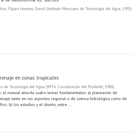
rlos
;
Pájaro Huertas, David
(
Instituto Mexicano de Tecnología del Agua
,
1991
)
enaje en zonas tropicales
no de Tecnología del Agua
(
IMTA. Coordinación del Proderith
,
1986
)
e, el manual aborda cuatro temas fundamentales: a) planeación de
enaje, tanto en sus aspectos regional o de cuenca hidrológica como de
ico; b) los estudios y el diseño, entre ...