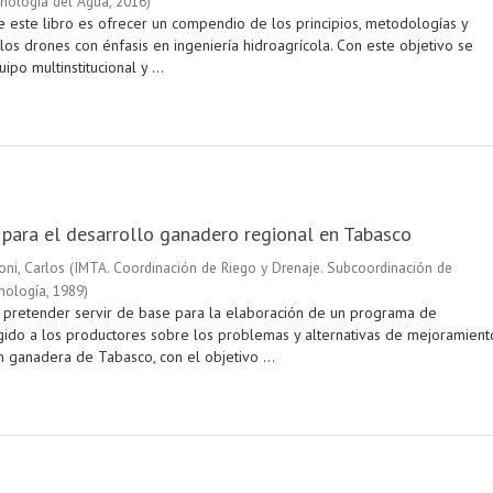
nología del Agua
,
2016
)
e este libro es ofrecer un compendio de los principios, metodologías y
los drones con énfasis en ingeniería hidroagrícola. Con este objetivo se
po multinstitucional y ...
 para el desarrollo ganadero regional en Tabasco
ni, Carlos
(
IMTA. Coordinación de Riego y Drenaje. Subcoordinación de
nología
,
1989
)
pretender servir de base para la elaboración de un programa de
rigido a los productores sobre los problemas y alternativas de mejoramient
n ganadera de Tabasco, con el objetivo ...