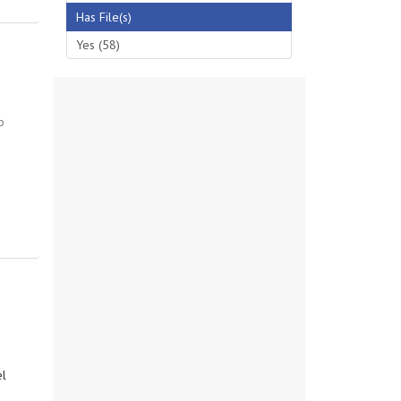
Has File(s)
Yes (58)
o
el