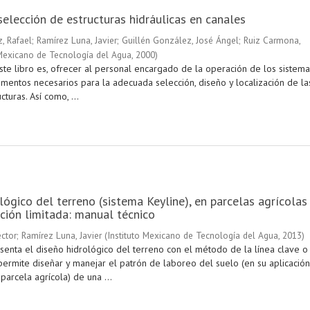
selección de estructuras hidráulicas en canales
, Rafael
;
Ramírez Luna, Javier
;
Guillén González, José Ángel
;
Ruiz Carmona,
 Mexicano de Tecnología del Agua
,
2000
)
ste libro es, ofrecer al personal encargado de la operación de los sistema
ementos necesarios para la adecuada selección, diseño y localización de la
cturas. Así como, ...
lógico del terreno (sistema Keyline), en parcelas agrícolas
ación limitada: manual técnico
éctor
;
Ramírez Luna, Javier
(
Instituto Mexicano de Tecnología del Agua
,
2013
)
senta el diseño hidrológico del terreno con el método de la línea clave o
 permite diseñar y manejar el patrón de laboreo del suelo (en su aplicación
parcela agrícola) de una ...