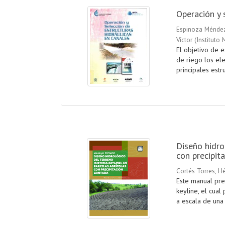
Operación y 
Espinoza Méndez
Víctor
(
Instituto
El objetivo de e
de riego los el
principales estru
Diseño hidro
con precipit
Cortés Torres, H
Este manual pre
keyline, el cual
a escala de una 