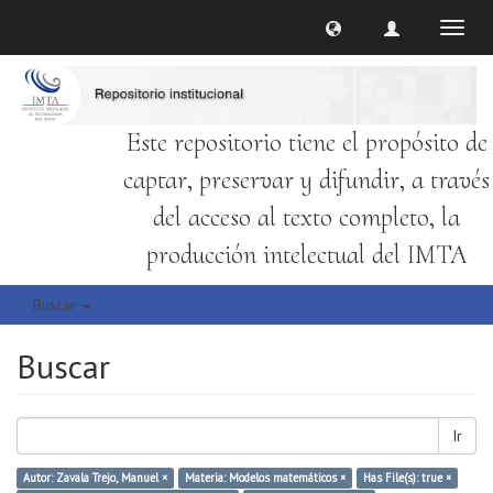
Cambi
naveg
Este repositorio tiene el propósito de
captar, preservar y difundir, a través
del acceso al texto completo, la
producción intelectual del IMTA
Buscar
Buscar
Ir
Autor: Zavala Trejo, Manuel ×
Materia: Modelos matemáticos ×
Has File(s): true ×