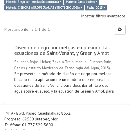
Materia: Riego por inundación controlada ×
Materia: Gasto óptimo ×
Materia: CIENCIAS AGROPECUARIAS Y BIOTECNOLOGÍA ×
Fecha: 2015 ×
Mostrar filtros avanzados
Mostrando ítems 1-1 de 1
Diseño de riego por melgas empleando las
ecuaciones de Saint-Venant, y Green y Ampt
Saucedo Rojas, Heber
;
Zavala Trejo, Manuel
;
Fuentes Ruiz,
Carlos
(
Instituto Mexicano de Tecnología del Agua
,
2015
)
Se presenta un método de diseño de riego por melgas
basado en la aplicación de un modelo que emplea las
ecuaciones de Saint-Venant, para describir el flujo del
agua sobre el suelo, y la ecuación de Green y Ampt, para
...
IMTA - Blvd. Paseo Cuauhnáhuac 8532,
Progreso, 62550 Jiutepec, Mor.
Teléfono: 01 777 329 3600