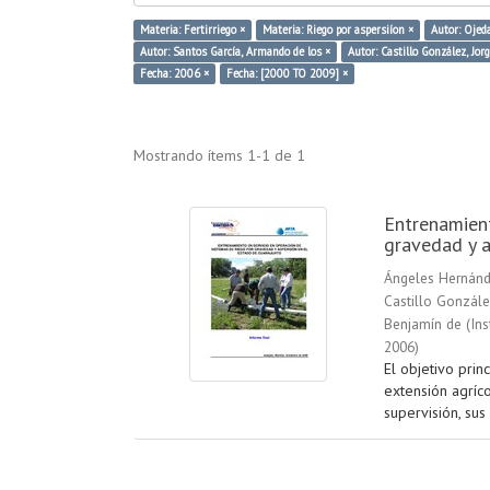
Materia: Fertirriego ×
Materia: Riego por aspersiíon ×
Autor: Ojed
Autor: Santos García, Armando de los ×
Autor: Castillo González, Jorg
Fecha: 2006 ×
Fecha: [2000 TO 2009] ×
Mostrando ítems 1-1 de 1
Entrenamient
gravedad y a
Ángeles Hernánd
Castillo Gonzále
Benjamín de
(
Ins
2006
)
El objetivo prin
extensión agríc
supervisión, sus