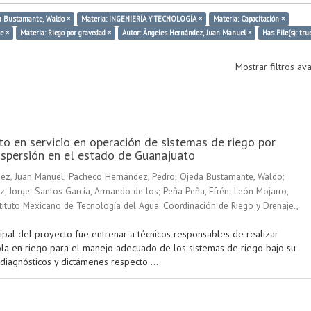
a Bustamante, Waldo ×
Materia: INGENIERÍA Y TECNOLOGÍA ×
Materia: Capacitación ×
e ×
Materia: Riego por gravedad ×
Autor: Ángeles Hernández, Juan Manuel ×
Has File(s): tru
Mostrar filtros a
o en servicio en operación de sistemas de riego por
spersión en el estado de Guanajuato
ez, Juan Manuel
;
Pacheco Hernández, Pedro
;
Ojeda Bustamante, Waldo
;
z, Jorge
;
Santos García, Armando de los
;
Peña Peña, Efrén
;
León Mojarro,
tituto Mexicano de Tecnología del Agua. Coordinación de Riego y Drenaje.
,
cipal del proyecto fue entrenar a técnicos responsables de realizar
ola en riego para el manejo adecuado de los sistemas de riego bajo su
 diagnósticos y dictámenes respecto ...