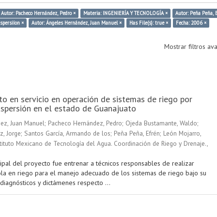
Autor: Pacheco Hernández, Pedro ×
Materia: INGENIERÍA Y TECNOLOGÍA ×
Autor: Peña Peña, 
aspersiíon ×
Autor: Ángeles Hernández, Juan Manuel ×
Has File(s): true ×
Fecha: 2006 ×
Mostrar filtros a
o en servicio en operación de sistemas de riego por
spersión en el estado de Guanajuato
ez, Juan Manuel
;
Pacheco Hernández, Pedro
;
Ojeda Bustamante, Waldo
;
z, Jorge
;
Santos García, Armando de los
;
Peña Peña, Efrén
;
León Mojarro,
tituto Mexicano de Tecnología del Agua. Coordinación de Riego y Drenaje.
,
cipal del proyecto fue entrenar a técnicos responsables de realizar
ola en riego para el manejo adecuado de los sistemas de riego bajo su
 diagnósticos y dictámenes respecto ...