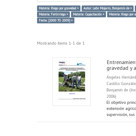
Materia: Riego por gravedad ×
Autor: León Mojarro, Benjamín de ×
Materia: Fertirriego ×
Materia: Capacitación ×
Materia: Riego por 
Fecha: [2000 TO 2009] ×
Mostrando ítems 1-1 de 1
Entrenamient
gravedad y a
Ángeles Hernánd
Castillo Gonzále
Benjamín de
(
Ins
2006
)
El objetivo prin
extensión agríc
supervisión, sus