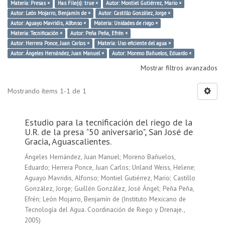
Materia: Presas ×
Has File(s): true ×
Autor: Montiel Gutiérrez, Mario ×
Autor: León Mojarro, Benjamín de ×
Autor: Castillo González, Jorge ×
Autor: Aguayo Mavridis, Alfonso ×
Materia: Unidades de riego ×
Materia: Tecnificación ×
Autor: Peña Peña, Efrén ×
Autor: Herrera Ponce, Juan Carlos ×
Materia: Uso eficiente del agua ×
Autor: Ángeles Hernández, Juan Manuel ×
Autor: Moreno Bañuelos, Eduardo ×
Mostrar filtros avanzados
Mostrando ítems 1-1 de 1
Estudio para la tecnificación del riego de la
U.R. de la presa "50 aniversario", San José de
Gracia, Aguascalientes.
Ángeles Hernández, Juan Manuel
;
Moreno Bañuelos,
Eduardo
;
Herrera Ponce, Juan Carlos
;
Unland Weiss, Helene
;
Aguayo Mavridis, Alfonso
;
Montiel Gutiérrez, Mario
;
Castillo
González, Jorge
;
Guillén González, José Ángel
;
Peña Peña,
Efrén
;
León Mojarro, Benjamín de
(
Instituto Mexicano de
Tecnología del Agua. Coordinación de Riego y Drenaje.
,
2005
)