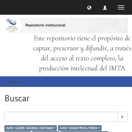
Cambi
naveg
Este repositorio tiene el propósito de
captar, preservar y difundir, a través
del acceso al texto completo, la
producción intelectual del IMTA
Buscar
Buscar
Ir
Autor: Guillén González, José Ángel ×
Autor: Unland Weiss, Helene ×