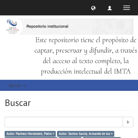
Cambi
naveg
Este repositorio tiene el propósito de
captar, preservar y difundir, a través
del acceso al texto completo, la
producción intelectual del IMTA
Buscar
Buscar
Ir
Autor: Pacheco Hernández, Pedro ×
Autor: Santos García, Armando de los ×