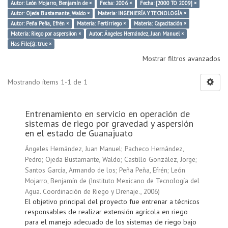
Autor: León Mojarro, Benjamín de ×
Fecha: 2006 ×
Fecha: [2000 TO 2009] ×
Autor: Ojeda Bustamante, Waldo ×
Materia: INGENIERÍA Y TECNOLOGÍA ×
Autor: Peña Peña, Efrén ×
Materia: Fertirriego ×
Materia: Capacitación ×
Materia: Riego por aspersiíon ×
Autor: Ángeles Hernández, Juan Manuel ×
Has File(s): true ×
Mostrar filtros avanzados
Mostrando ítems 1-1 de 1
Entrenamiento en servicio en operación de
sistemas de riego por gravedad y aspersión
en el estado de Guanajuato
Ángeles Hernández, Juan Manuel
;
Pacheco Hernández,
Pedro
;
Ojeda Bustamante, Waldo
;
Castillo González, Jorge
;
Santos García, Armando de los
;
Peña Peña, Efrén
;
León
Mojarro, Benjamín de
(
Instituto Mexicano de Tecnología del
Agua. Coordinación de Riego y Drenaje.
,
2006
)
El objetivo principal del proyecto fue entrenar a técnicos
responsables de realizar extensión agrícola en riego
para el manejo adecuado de los sistemas de riego bajo