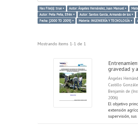
Has File(s): true ×
Autor: Ángeles Hernández, Juan Manuel ×
Mate
Autor: Peña Peña, Efrén ×
Autor: Santos García, Armando de los ×
Fecha: [2000 TO 2009] ×
Materia: INGENIERÍA Y TECNOLOGÍA ×
Mostrando ítems 1-1 de 1
Entrenamient
gravedad y a
Ángeles Hernánd
Castillo Gonzále
Benjamín de
(
Ins
2006
)
El objetivo prin
extensión agríc
supervisión, sus