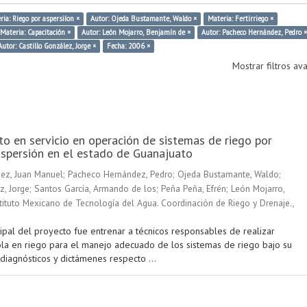
ria: Riego por aspersiíon ×
Autor: Ojeda Bustamante, Waldo ×
Materia: Fertirriego ×
Materia: Capacitación ×
Autor: León Mojarro, Benjamín de ×
Autor: Pacheco Hernández, Pedro ×
Autor: Castillo González, Jorge ×
Fecha: 2006 ×
Mostrar filtros a
o en servicio en operación de sistemas de riego por
spersión en el estado de Guanajuato
ez, Juan Manuel
;
Pacheco Hernández, Pedro
;
Ojeda Bustamante, Waldo
;
z, Jorge
;
Santos García, Armando de los
;
Peña Peña, Efrén
;
León Mojarro,
tituto Mexicano de Tecnología del Agua. Coordinación de Riego y Drenaje.
,
cipal del proyecto fue entrenar a técnicos responsables de realizar
ola en riego para el manejo adecuado de los sistemas de riego bajo su
 diagnósticos y dictámenes respecto ...