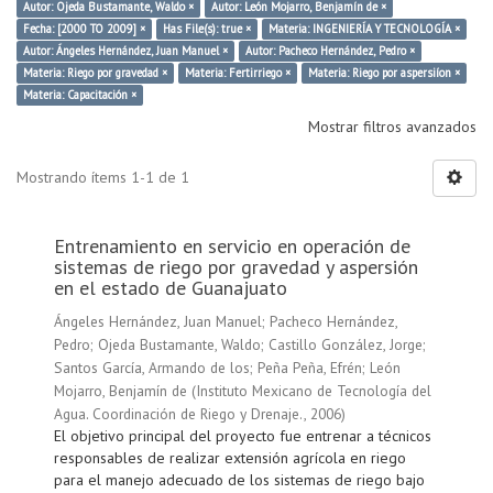
Autor: Ojeda Bustamante, Waldo ×
Autor: León Mojarro, Benjamín de ×
Fecha: [2000 TO 2009] ×
Has File(s): true ×
Materia: INGENIERÍA Y TECNOLOGÍA ×
Autor: Ángeles Hernández, Juan Manuel ×
Autor: Pacheco Hernández, Pedro ×
Materia: Riego por gravedad ×
Materia: Fertirriego ×
Materia: Riego por aspersiíon ×
Materia: Capacitación ×
Mostrar filtros avanzados
Mostrando ítems 1-1 de 1
Entrenamiento en servicio en operación de
sistemas de riego por gravedad y aspersión
en el estado de Guanajuato
Ángeles Hernández, Juan Manuel
;
Pacheco Hernández,
Pedro
;
Ojeda Bustamante, Waldo
;
Castillo González, Jorge
;
Santos García, Armando de los
;
Peña Peña, Efrén
;
León
Mojarro, Benjamín de
(
Instituto Mexicano de Tecnología del
Agua. Coordinación de Riego y Drenaje.
,
2006
)
El objetivo principal del proyecto fue entrenar a técnicos
responsables de realizar extensión agrícola en riego
para el manejo adecuado de los sistemas de riego bajo