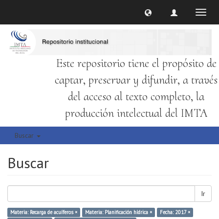
Cambi
naveg
Este repositorio tiene el propósito de
captar, preservar y difundir, a través
del acceso al texto completo, la
producción intelectual del IMTA
Buscar
Buscar
Ir
Materia: Recarga de acuíferos ×
Materia: Planificación hídrica ×
Fecha: 2017 ×