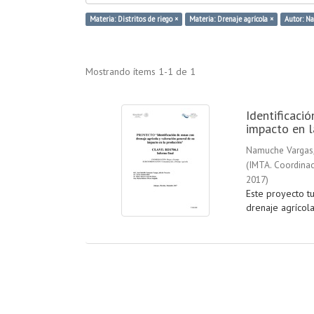
Materia: Distritos de riego ×
Materia: Drenaje agrícola ×
Autor: Na
Mostrando ítems 1-1 de 1
Identificaci
impacto en l
Namuche Vargas,
(
IMTA. Coordinac
2017
)
Este proyecto tu
drenaje agrícola