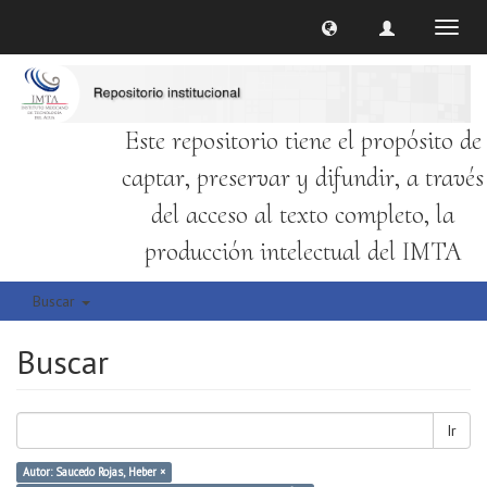
Cambi
naveg
Este repositorio tiene el propósito de
captar, preservar y difundir, a través
del acceso al texto completo, la
producción intelectual del IMTA
Buscar
Buscar
Ir
Autor: Saucedo Rojas, Heber ×