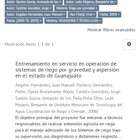
Autor: Santos García, Armando de los ×
Autor: León Mojarro, Benjamín de ×
Autor: Castillo González, Jorge ×
Materia: Riego por gravedad ×
Autor: Ángeles Hernández, Juan Manuel ×
Has File(s): true ×
Fecha: 2006 ×
Fecha: [2000 TO 2009] ×
Materia: INGENIERÍA Y TECNOLOGÍA ×
Mostrar filtros avanzados
Mostrando ítems 1-1 de 1
Entrenamiento en servicio en operación de
sistemas de riego por gravedad y aspersión
en el estado de Guanajuato
Ángeles Hernández, Juan Manuel
;
Pacheco Hernández,
Pedro
;
Ojeda Bustamante, Waldo
;
Castillo González, Jorge
;
Santos García, Armando de los
;
Peña Peña, Efrén
;
León
Mojarro, Benjamín de
(
Instituto Mexicano de Tecnología del
Agua. Coordinación de Riego y Drenaje.
,
2006
)
El objetivo principal del proyecto fue entrenar a técnicos
responsables de realizar extensión agrícola en riego
para el manejo adecuado de los sistemas de riego bajo
su supervisión, sus diagnósticos y dictámenes respecto ...