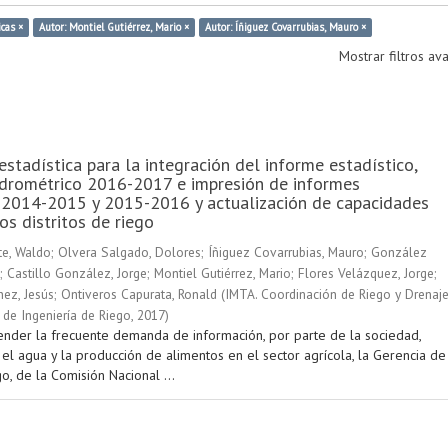
icas ×
Autor: Montiel Gutiérrez, Mario ×
Autor: Íñiguez Covarrubias, Mauro ×
Mostrar filtros a
estadística para la integración del informe estadístico,
idrométrico 2016-2017 e impresión de informes
 2014-2015 y 2015-2016 y actualización de capacidades
os distritos de riego
e, Waldo
;
Olvera Salgado, Dolores
;
Íñiguez Covarrubias, Mauro
;
González
;
Castillo González, Jorge
;
Montiel Gutiérrez, Mario
;
Flores Velázquez, Jorge
;
ez, Jesús
;
Ontiveros Capurata, Ronald
(
IMTA. Coordinación de Riego y Drenaje
de Ingeniería de Riego
,
2017
)
tender la frecuente demanda de información, por parte de la sociedad,
el agua y la producción de alimentos en el sector agrícola, la Gerencia de
go, de la Comisión Nacional ...