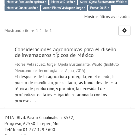
Materia: Producción agrícola ×
Materia: Diseño ×
Autor: Ojeda Bustamante, Waldo ×
Materia: Construcción ×
Autor: Flores Velázquez, Jorge ×
Fecha: 2015 ×
Mostrar filtros avanzados
Mostrando ítems 1-1 de 1
Consideraciones agronómicas para el diseño
de invernaderos típicos de México
Flores Velázquez, Jorge
;
Ojeda Bustamante, Waldo
(
Instituto
Mexicano de Tecnología del Agua
,
2015
)
El despunte de la agricultura protegida, en el mundo, ha
puesto de manifiesto, por un lado, las bondades de esta
técnica de producción, y por otro, la necesidad de
profundizar en la investigación relacionada con los
procesos ...
IMTA - Blvd. Paseo Cuauhnáhuac 8532,
Progreso, 62550 Jiutepec, Mor.
Teléfono: 01 777 329 3600