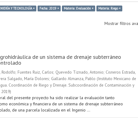
ENIERÍA Y TECNOLOGÍA ×
Fecha: 2019 ×
Materia: Evaluación ×
Materia: Riego ×
Mostrar filtros a
grohidráulica de un sistema de drenaje subterráneo
ontrolado
 Rodolfo
;
Fuentes Ruiz, Carlos
;
Quevedo Tiznado, Antonio
;
Cisneros Estrada,
era Salgado, María Dolores
;
Gallardo Almanza, Pablo
(
Instituto Mexicano de
gua. Coordinación de Riego y Drenaje. Subcoordinación de Contaminación y
,
2019
)
ral del presente proyecto ha sido realizar la evaluación tanto
como económica y financiera de un sistema de drenaje subterráneo
olado, de una parcela localizada en el Ingenio ...