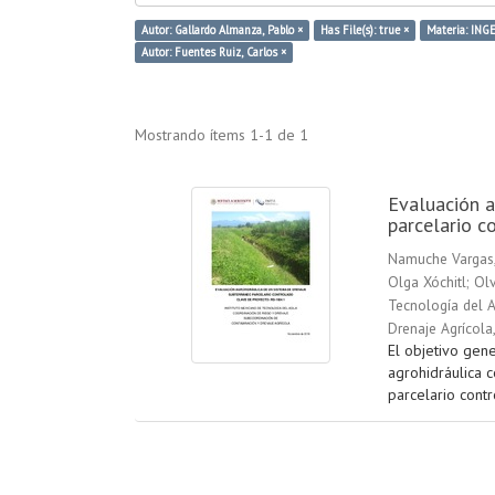
Autor: Gallardo Almanza, Pablo ×
Has File(s): true ×
Materia: ING
Autor: Fuentes Ruiz, Carlos ×
Mostrando ítems 1-1 de 1
Evaluación a
parcelario c
Namuche Vargas,
Olga Xóchitl
;
Olv
Tecnología del A
Drenaje Agrícola
El objetivo gene
agrohidráulica 
parcelario contr