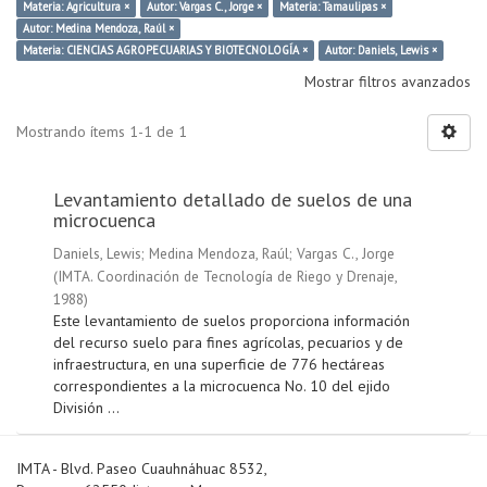
Materia: Agricultura ×
Autor: Vargas C., Jorge ×
Materia: Tamaulipas ×
Autor: Medina Mendoza, Raúl ×
Materia: CIENCIAS AGROPECUARIAS Y BIOTECNOLOGÍA ×
Autor: Daniels, Lewis ×
Mostrar filtros avanzados
Mostrando ítems 1-1 de 1
Levantamiento detallado de suelos de una
microcuenca
Daniels, Lewis
;
Medina Mendoza, Raúl
;
Vargas C., Jorge
(
IMTA. Coordinación de Tecnología de Riego y Drenaje
,
1988
)
Este levantamiento de suelos proporciona información
del recurso suelo para fines agrícolas, pecuarios y de
infraestructura, en una superficie de 776 hectáreas
correspondientes a la microcuenca No. 10 del ejido
División ...
IMTA - Blvd. Paseo Cuauhnáhuac 8532,