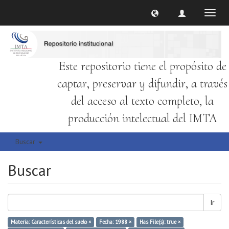
Cambi
naveg
Este repositorio tiene el propósito de
captar, preservar y difundir, a través
del acceso al texto completo, la
producción intelectual del IMTA
Buscar
Buscar
Ir
Materia: Características del suelo ×
Fecha: 1988 ×
Has File(s): true ×