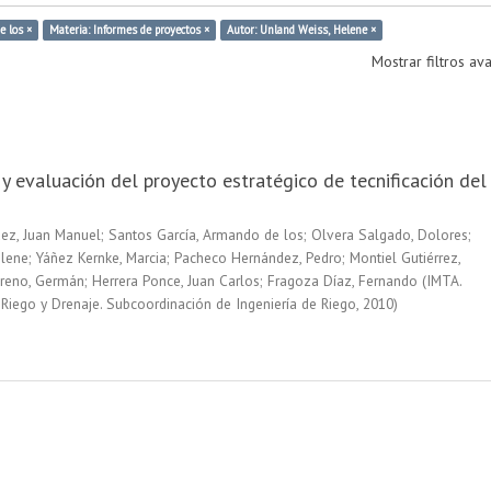
e los ×
Materia: Informes de proyectos ×
Autor: Unland Weiss, Helene ×
Mostrar filtros a
y evaluación del proyecto estratégico de tecnificación del
ez, Juan Manuel
;
Santos García, Armando de los
;
Olvera Salgado, Dolores
;
elene
;
Yáñez Kernke, Marcia
;
Pacheco Hernández, Pedro
;
Montiel Gutiérrez,
reno, Germán
;
Herrera Ponce, Juan Carlos
;
Fragoza Díaz, Fernando
(
IMTA.
Riego y Drenaje. Subcoordinación de Ingeniería de Riego
,
2010
)