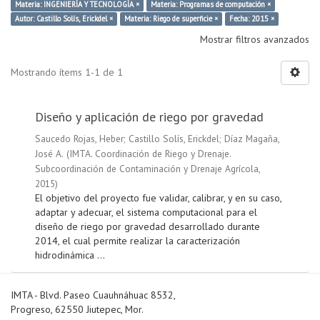
Materia: INGENIERÍA Y TECNOLOGÍA ×
Materia: Programas de computación ×
Autor: Castillo Solís, Erickdel ×
Materia: Riego de superficie ×
Fecha: 2015 ×
Mostrar filtros avanzados
Mostrando ítems 1-1 de 1
Diseño y aplicación de riego por gravedad
Saucedo Rojas, Heber
;
Castillo Solís, Erickdel
;
Díaz Magaña,
José A.
(
IMTA. Coordinación de Riego y Drenaje.
Subcoordinación de Contaminación y Drenaje Agrícola
,
2015
)
El objetivo del proyecto fue validar, calibrar, y en su caso,
adaptar y adecuar, el sistema computacional para el
diseño de riego por gravedad desarrollado durante
2014, el cual permite realizar la caracterización
hidrodinámica ...
IMTA - Blvd. Paseo Cuauhnáhuac 8532,
Progreso, 62550 Jiutepec, Mor.