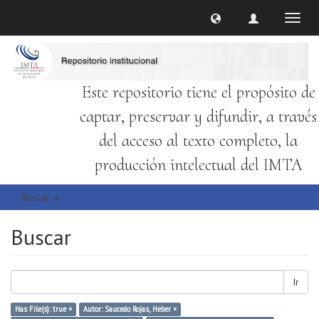
Cambi
naveg
Este repositorio tiene el propósito de
captar, preservar y difundir, a través
del acceso al texto completo, la
producción intelectual del IMTA
Buscar
Buscar
Ir
Has File(s): true ×
Autor: Saucedo Rojas, Heber ×