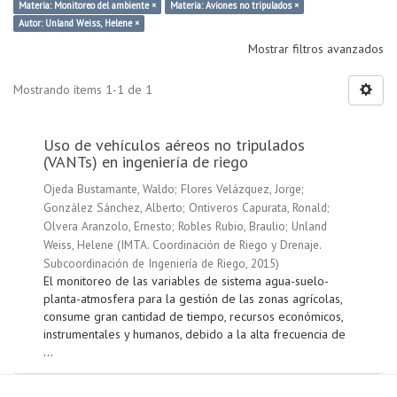
Materia: Monitoreo del ambiente ×
Materia: Aviones no tripulados ×
Autor: Unland Weiss, Helene ×
Mostrar filtros avanzados
Mostrando ítems 1-1 de 1
Uso de vehículos aéreos no tripulados
(VANTs) en ingeniería de riego
Ojeda Bustamante, Waldo
;
Flores Velázquez, Jorge
;
González Sánchez, Alberto
;
Ontiveros Capurata, Ronald
;
Olvera Aranzolo, Ernesto
;
Robles Rubio, Braulio
;
Unland
Weiss, Helene
(
IMTA. Coordinación de Riego y Drenaje.
Subcoordinación de Ingeniería de Riego
,
2015
)
El monitoreo de las variables de sistema agua-suelo-
planta-atmosfera para la gestión de las zonas agrícolas,
consume gran cantidad de tiempo, recursos económicos,
instrumentales y humanos, debido a la alta frecuencia de
...