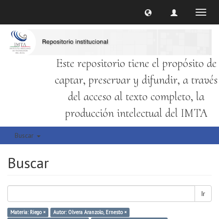
Cambi
naveg
Este repositorio tiene el propósito de
captar, preservar y difundir, a través
del acceso al texto completo, la
producción intelectual del IMTA
Buscar
Buscar
Ir
Materia: Riego ×
Autor: Olvera Aranzolo, Ernesto ×