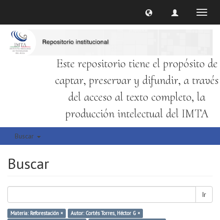
Cambi
naveg
Este repositorio tiene el propósito de
captar, preservar y difundir, a través
del acceso al texto completo, la
producción intelectual del IMTA
Buscar
Buscar
Ir
Materia: Reforestación ×
Autor: Cortés Torres, Héctor G ×