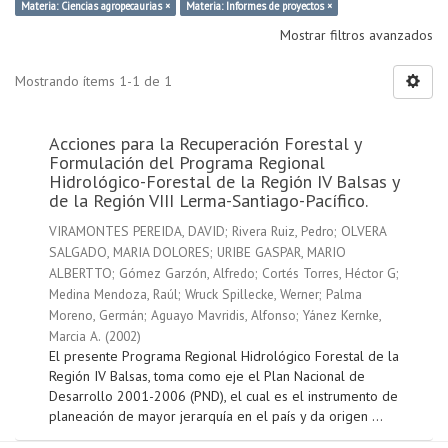
Materia: Ciencias agropecaurias ×
Materia: Informes de proyectos ×
Mostrar filtros avanzados
Mostrando ítems 1-1 de 1
Acciones para la Recuperación Forestal y
Formulación del Programa Regional
Hidrológico-Forestal de la Región IV Balsas y
de la Región VIII Lerma-Santiago-Pacífico.
VIRAMONTES PEREIDA, DAVID
;
Rivera Ruiz, Pedro
;
OLVERA
SALGADO, MARIA DOLORES
;
URIBE GASPAR, MARIO
ALBERTTO
;
Gómez Garzón, Alfredo
;
Cortés Torres, Héctor G
;
Medina Mendoza, Raúl
;
Wruck Spillecke, Werner
;
Palma
Moreno, Germán
;
Aguayo Mavridis, Alfonso
;
Yánez Kernke,
Marcia A.
(
2002
)
El presente Programa Regional Hidrológico Forestal de la
Región IV Balsas, toma como eje el Plan Nacional de
Desarrollo 2001-2006 (PND), el cual es el instrumento de
planeación de mayor jerarquía en el país y da origen ...