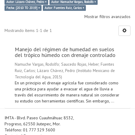
Autor: Lázaro Chávez, Pedro ×
Autor: Namuche Vargas, Rodolfo ×
Fecha: [2010 TO 2019] ×
Autor: Fuentes Ruiz, Carlos ×
Mostrar filtros avanzados
Mostrando ítems 1-1 de 1
Manejo del régimen de humedad en suelos
del trópico húmedo con drenaje controlado
Namuche Vargas, Rodolfo
;
Saucedo Rojas, Heber
;
Fuentes
Ruiz, Carlos
;
Lázaro Chávez, Pedro
(
Instituto Mexicano de
Tecnología del Agua
,
2015
)
En un principio el drenaje agrícola fue considerado como
una práctica para ayudar a evacuar el agua de lluvia a
través del escurrimiento de manera natural sin considerar
su estudio con herramientas científicas. Sin embargo, ...
IMTA - Blvd. Paseo Cuauhnáhuac 8532,
Progreso, 62550 Jiutepec, Mor.
Teléfono: 01 777 329 3600