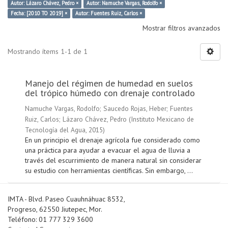
Autor: Lázaro Chávez, Pedro ×
Autor: Namuche Vargas, Rodolfo ×
Fecha: [2010 TO 2019] ×
Autor: Fuentes Ruiz, Carlos ×
Mostrar filtros avanzados
Mostrando ítems 1-1 de 1
Manejo del régimen de humedad en suelos
del trópico húmedo con drenaje controlado
Namuche Vargas, Rodolfo
;
Saucedo Rojas, Heber
;
Fuentes
Ruiz, Carlos
;
Lázaro Chávez, Pedro
(
Instituto Mexicano de
Tecnología del Agua
,
2015
)
En un principio el drenaje agrícola fue considerado como
una práctica para ayudar a evacuar el agua de lluvia a
través del escurrimiento de manera natural sin considerar
su estudio con herramientas científicas. Sin embargo, ...
IMTA - Blvd. Paseo Cuauhnáhuac 8532,
Progreso, 62550 Jiutepec, Mor.
Teléfono: 01 777 329 3600