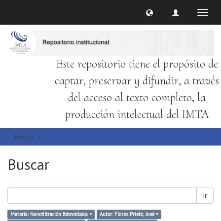
Cambi
naveg
Este repositorio tiene el propósito de
captar, preservar y difundir, a través
del acceso al texto completo, la
producción intelectual del IMTA
Buscar
Buscar
Ir
Materia: Nanofiltración fotovoltaica ×
Autor: Flores Prieto, José ×