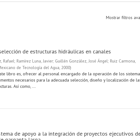
Mostrar filtros a
selección de estructuras hidráulicas en canales
, Rafael
;
Ramírez Luna, Javier
;
Guillén González, José Ángel
;
Ruiz Carmona,
 Mexicano de Tecnología del Agua
,
2000
)
ste libro es, ofrecer al personal encargado de la operación de los sistema
ementos necesarios para la adecuada selección, diseño y localización de la
cturas. Así como, ...
tema de apoyo a la integración de proyectos ejecutivos d
de garganta larga