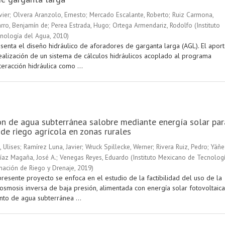
vier
;
Olvera Aranzolo, Ernesto
;
Mercado Escalante, Roberto
;
Ruiz Carmona,
rro, Benjamín de
;
Perea Estrada, Hugo
;
Ortega Armendariz, Rodolfo
(
Instituto
nología del Agua
,
2010
)
esenta el diseño hidráulico de aforadores de garganta larga (AGL). El apor
realización de un sistema de cálculos hidráulicos acoplado al programa
teracción hidráulica como ...
ón de agua subterránea salobre mediante energía solar par
 de riego agrícola en zonas rurales
 Ulises
;
Ramírez Luna, Javier
;
Wruck Spillecke, Werner
;
Rivera Ruiz, Pedro
;
Yáñe
íaz Magaña, José A.
;
Venegas Reyes, Eduardo
(
Instituto Mexicano de Tecnolog
nación de Riego y Drenaje
,
2019
)
presente proyecto se enfoca en el estudio de la factibilidad del uso de la
 osmosis inversa de baja presión, alimentada con energía solar fotovoltaica
nto de agua subterránea ...