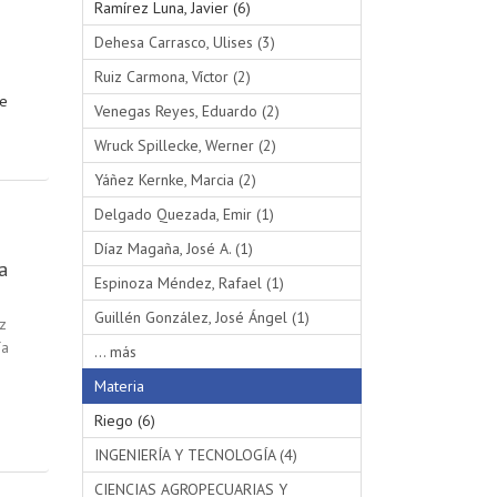
Ramírez Luna, Javier (6)
Dehesa Carrasco, Ulises (3)
Ruiz Carmona, Víctor (2)
te
Venegas Reyes, Eduardo (2)
Wruck Spillecke, Werner (2)
Yáñez Kernke, Marcia (2)
Delgado Quezada, Emir (1)
Díaz Magaña, José A. (1)
a
Espinoza Méndez, Rafael (1)
Guillén González, José Ángel (1)
z
ía
... más
Materia
Riego (6)
INGENIERÍA Y TECNOLOGÍA (4)
CIENCIAS AGROPECUARIAS Y