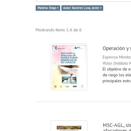
Materia: Riego ×
Autor: Ramírez Luna, Javier ×
Mostrando ítems 1-6 de 6
Operación y 
Espinoza Méndez
Víctor
(
Instituto
El objetivo de e
de riego los el
principales estru
MSC-AGL, sis
aforadores 