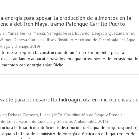
a-energía para apoyar la producción de alimentos en la
uencia del Tren Maya, tramo Palenque-Carrillo Puerto
vier
;
Yáñez Kernke, Marcia
;
Venegas Reyes, Eduardo
;
Delgado Quezada, Emir
;
 Werner
;
Dehesa Carrasco, Ulises
(
Instituto Mexicano de Tecnología del Agua.
Riego y Drenaje
,
2019
)
informe se reporta la construcción de un área experimental para la
resa, arándano y aguacate, basados en agua proveniente de un sistema de
limentado con energía solar. Dicho ...
vable para el desarrollo hidroagrícola en microcuencas de
vier
;
Dehesa Carrasco, Ulises
(
IMTA. Coordinación de Riego y Drenaje.
 de Conservación de Cuencas y Servicios Ambientales
,
2015
)
tructura hidroagrícola, deficiente distribución del agua de riego disponible,
 agua o la falta de suministro de energía eléctrica en el lugar requerido,