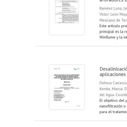
Ramírez Luna, Ja
Víctor
;
León Moja
Mexicano de Tec
Este artículo pr
principal es la 
Winflume y la in
Desalinizaci
aplicaciones
Dehesa Carrasco,
Kernke, Marcia
;
D
del Agua. Coordi
El objetivo del 
nanofiltración u
para el tratamie