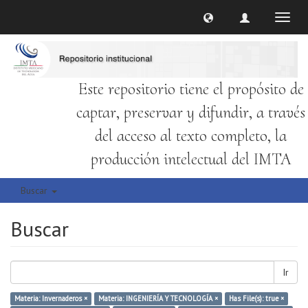
Cambi
naveg
Este repositorio tiene el propósito de
captar, preservar y difundir, a través
del acceso al texto completo, la
producción intelectual del IMTA
Buscar
Buscar
Ir
Materia: Invernaderos ×
Materia: INGENIERÍA Y TECNOLOGÍA ×
Has File(s): true ×