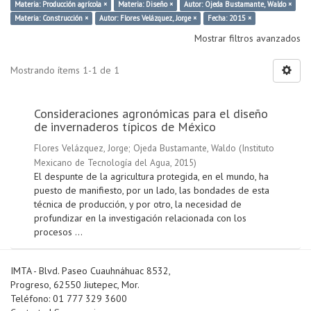
Materia: Producción agrícola ×
Materia: Diseño ×
Autor: Ojeda Bustamante, Waldo ×
Materia: Construcción ×
Autor: Flores Velázquez, Jorge ×
Fecha: 2015 ×
Mostrar filtros avanzados
Mostrando ítems 1-1 de 1
Consideraciones agronómicas para el diseño
de invernaderos típicos de México
Flores Velázquez, Jorge
;
Ojeda Bustamante, Waldo
(
Instituto
Mexicano de Tecnología del Agua
,
2015
)
El despunte de la agricultura protegida, en el mundo, ha
puesto de manifiesto, por un lado, las bondades de esta
técnica de producción, y por otro, la necesidad de
profundizar en la investigación relacionada con los
procesos ...
IMTA - Blvd. Paseo Cuauhnáhuac 8532,
Progreso, 62550 Jiutepec, Mor.
Teléfono: 01 777 329 3600