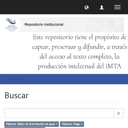
Cambi
naveg
Este repositorio tiene el propósito de
captar, preservar y difundir, a través
del acceso al texto completo, la
producción intelectual del IMTA
Buscar
Buscar
Ir
Materia: Redes de distribución de agua ×
Materia: Riego ×