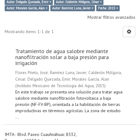
Autor: Delgado Quezada, Emir ×
Autor: Calderón Mólgora, César ×
Autor: Morales García, Alan ×
Autor: Ramírez Luna, Javier ×
Fecha: 2015 ×
Mostrar filtros avanzados
Mostrando ítems 1-1 de 1
Tratamiento de agua salobre mediante
nanofiltración solar a baja presión para
irrigación
Flores Prieto, José
;
Ramírez Luna, Javier
;
Calderón Mólgora,
César
;
Delgado Quezada, Emir
;
Morales García, Alan
(
Instituto Mexicano de Tecnología del Agua
,
2015
)
En este trabajo se presenta una solución para tratar agua
salobre mediante nanofiltración fotovoltaica a baja
presión (NF-FV-BP), orientada a la habilitación de tierras
improductivas en términos agrícolas. La zona de estudio
...
IMTA - Blvd. Paseo Cuauhnáhuac 8532,