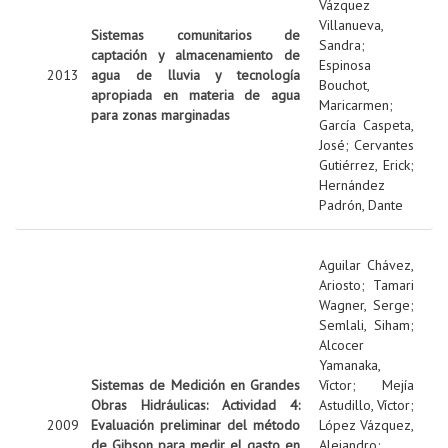
Vázquez
Villanueva,
Sistemas comunitarios de
Sandra
;
captación y almacenamiento de
Espinosa
2013
agua de lluvia y tecnología
Bouchot,
apropiada en materia de agua
Maricarmen
;
para zonas marginadas
García Caspeta,
José
;
Cervantes
Gutiérrez, Erick
;
Hernández
Padrón, Dante
Aguilar Chávez,
Ariosto
;
Tamari
Wagner, Serge
;
Semlali, Siham
;
Alcocer
Yamanaka,
Sistemas de Medición en Grandes
Víctor
;
Mejía
Obras Hidráulicas: Actividad 4:
Astudillo, Víctor
;
2009
Evaluación preliminar del método
López Vázquez,
de Gibson para medir el gasto en
Alejandro
;