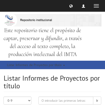
Cambi
naveg
Este repositorio tiene el propósito de
captar, preservar y difundir, a través
del acceso al texto completo, la
producción intelectual del IMTA
Listar Informes de Proyectos por título
Listar Informes de Proyectos por
título
Ir