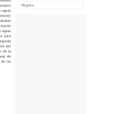
ominios
Registro
ecutivo
e aguas
olector
iduales
royecto
e aguas
te para
segunda
ión del
e de la
anal de
 de las