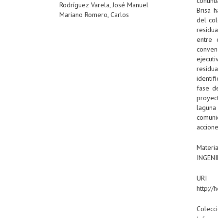
contin
Rodríguez Varela, José Manuel
Brisa 
Mariano Romero, Carlos
del co
residu
entre 
conven
ejecut
residu
identi
fase d
proyec
laguna
comuni
accione
Materi
INGENI
URI
http:/
Colecc