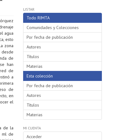
LISTAR
Todo RIMTA
jórquez
 drenaje
Comunidades y Colecciones
del agua
Por fecha de publicación
a, esto
la zona
Autores
e desde
Títulos
anda de
 se han
Materias
 red de
Esta colección
stinó a
primera
Por fecha de publicación
ceso de
Autores
cto, en
nocer el
Títulos
Materias
a de la
MI CUENTA
0 ml de
Acceder