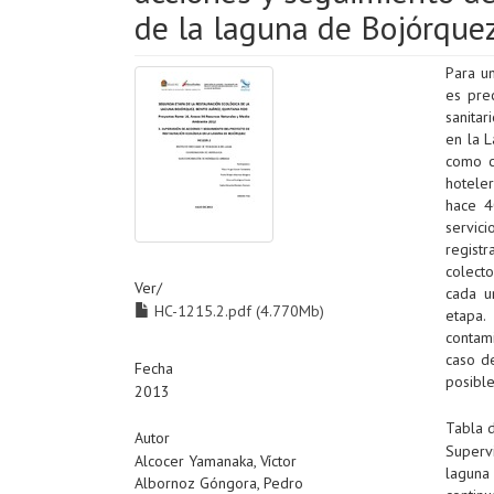
de la laguna de Bojórque
Para u
es prec
sanitar
en la 
como c
hotele
hace 4
servic
regist
colect
Ver/
cada u
HC-1215.2.pdf (4.770Mb)
etapa.
contam
caso de
Fecha
posibl
2013
Tabla 
Autor
Superv
Alcocer Yamanaka, Víctor
laguna
Albornoz Góngora, Pedro