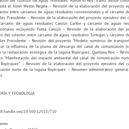
uación del colector de aguas residuales “Ruinas El Rey”, tramo desde cond
hasta el hotel Westin Regina – Revisión de la elaboración del proyecto ej
lector entre cárcamos de aguas residuales convencionales y el cárcamo d
ales Presidente – Revisión de la elaboración del proyecto ejecutivo del c
cárcamo de aguas residuales Cancún Caribe y cárcamo de aguas res
cionales incluyendo Punta Cancún – Revisión de la elaboración del p
ivo del colector entre cárcamo de aguas residuales Tortugas y cárcamo d
ales Presidente – Revisión del proyecto “Modelo numérico de transpor
ficar la influencia de la pluma de descarga del canal de comunicación (
e la restauración ecológica de la laguna Bojórquez, Quintana Roo – Revis
to “Manifestación del impacto ambiental del canal de comunicación nort
 Bojórquez” – Revisión de la elaboración del proyecto ejecutivo del c
cación norte de la laguna Bojórquez – Resumen administrativo general
s.
a
ERÍA Y TECNOLOGÍA
/hdl.handle.net/20.500.12013/710
iones