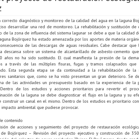
z
n correcto diagnóstico y monitoreo de la calidad del agua en la laguna Bo
iso desarrollar una red de monitoreo. La rehabilitación y sustitución de
io de la zona de influencia del sistema lagunar se debe a que la calidad 
Laguna Bojórquez ha estado amenazada por los aportes de materia orgánic
onsecuencia de las descargas de aguas residuales. Cabe destacar que 
ra descansa sobre un sistema de alcantarillado de asbesto-cemento qu
0 años no ha sido sustituido. El cual manifiesta la presión de la dem
ios a través de las múltiples fisuras, fugas y tramos colapsados que
rado. Esta segunda etapa se da continuidad a la rehabilitación de la
ores sanitarios que, como se ha visto presentan un gran deterioro. Se de
na de las actividades un presupuesto basado en la experiencia de la 
 Dentro de los estudios y acciones prioritarios para revertir el pro
inación de la laguna se debe diagnosticar el flujo en la laguna y su efe
 construir un canal en el mismo. Dentro de los estudios es prioritario co
e impacto ambiental que pudiese provocar.
de contenido
isión de acciones y seguimiento del proyecto de restauración ecológic
 de Bojórquez – Revisión del proyecto ejecutivo y construcción de 35