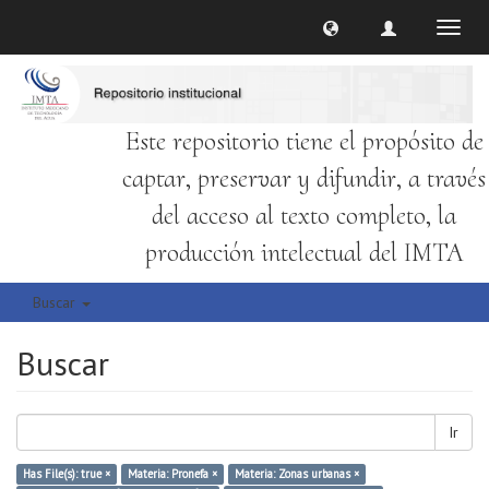
Cambi
naveg
Este repositorio tiene el propósito de
captar, preservar y difundir, a través
del acceso al texto completo, la
producción intelectual del IMTA
Buscar
Buscar
Ir
Has File(s): true ×
Materia: Pronefa ×
Materia: Zonas urbanas ×