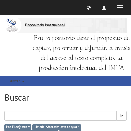
Cambi
naveg
Este repositorio tiene el propósito de
captar, preservar y difundir, a través
del acceso al texto completo, la
producción intelectual del IMTA
Buscar
Buscar
Ir
Has File(s): true ×
Materia: Abastecimiento de agua ×