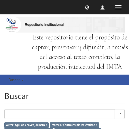
Cambi
naveg
Este repositorio tiene el propósito de
captar, preservar y difundir, a través
del acceso al texto completo, la
producción intelectual del IMTA
Buscar
Buscar
Ir
Autor: Aguilar Chávez, Ariosto ×
Materia: Centrales hidroeléctricas ×