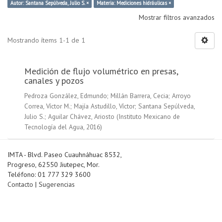
Autor: Santana Sepúlveda, Julio S. ×
Materia: Mediciones hidráulicas ×
Mostrar filtros avanzados
Mostrando ítems 1-1 de 1
Medición de flujo volumétrico en presas,
canales y pozos
Pedroza González, Edmundo
;
Millán Barrera, Cecia
;
Arroyo
Correa, Víctor M.
;
Majía Astudillo, Víctor
;
Santana Sepúlveda,
Julio S.
;
Aguilar Chávez, Ariosto
(
Instituto Mexicano de
Tecnología del Agua
,
2016
)
IMTA - Blvd. Paseo Cuauhnáhuac 8532,
Progreso, 62550 Jiutepec, Mor.
Teléfono: 01 777 329 3600
Contacto
|
Sugerencias